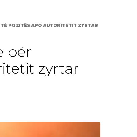
Ë POZITËS APO AUTORITETIT ZYRTAR ​
e për
etit zyrtar ​