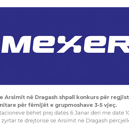
e Arsimit në Dragash shpall konkurs për regjis
tare për fëmijët e grupmoshave 3-5 vjeç.
acioneve bëhet prej datës 6 Janar deri me datë 1
zyrtar të drejtorisë së Arsimit në Dragash përcjell