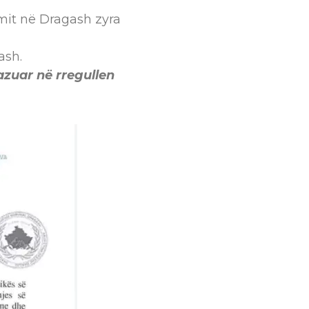
mit në Dragash zyra
ash.
azuar në rregullen