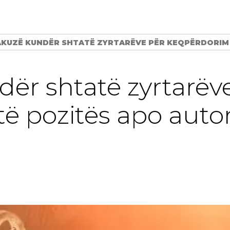
KUZË KUNDËR SHTATË ZYRTARËVE PËR KEQPËRDORIM T
ër shtatë zyrtarëv
 pozitës apo autorit