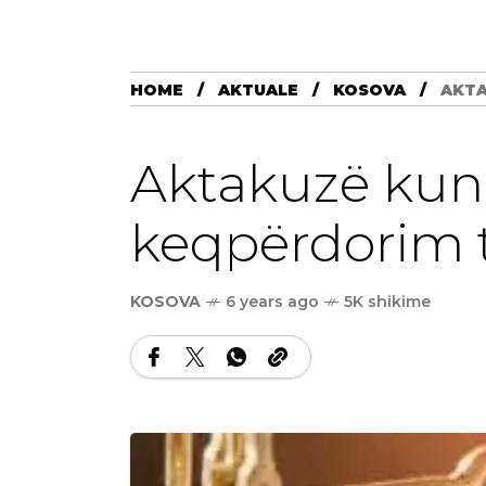
HOME
AKTUALE
KOSOVA
AKTA
Aktakuzë kund
keqpërdorim të
KOSOVA
6 years ago
5K shikime