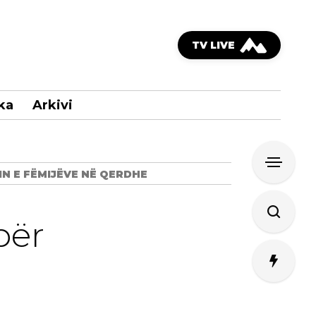
TV LIVE
ka
Arkivi
N E FËMIJËVE NË QERDHE
për
e