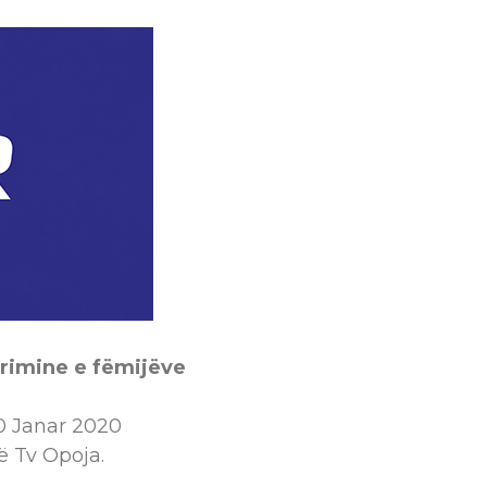
trimine e fëmijëve
0 Janar 2020
ë Tv Opoja.