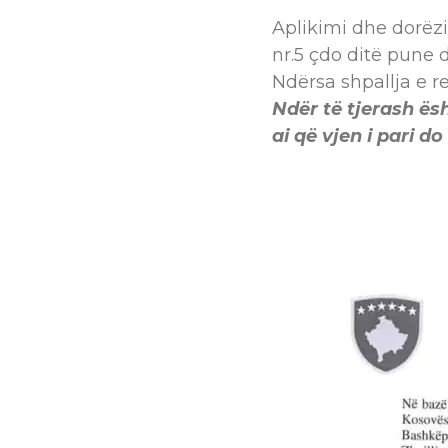
Aplikimi dhe dorëz
nr.5 çdo ditë pune d
Ndërsa shpallja e 
Ndër të tjerash ës
ai që vjen i pari do