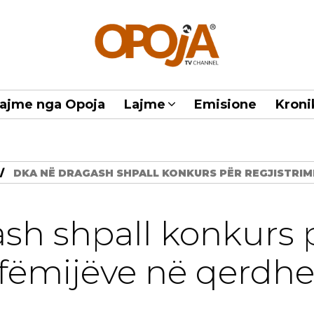
ajme nga Opoja
Lajme
Emisione
Kroni
DKA NË DRAGASH SHPALL KONKURS PËR REGJISTRIMI
sh shpall konkurs 
e fëmijëve në qerdh