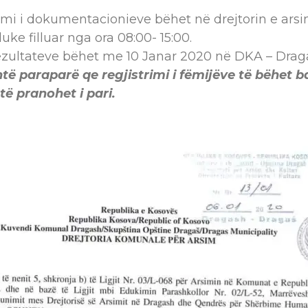
imi i dokumentacionieve bëhet në drejtorin e arsi
uke filluar nga ora 08:00- 15:00.
rezultateve bëhet me 10 Janar 2020 në DKA – Drag
htë paraparë qe regjistrimi i fëmijëve të bëhet b
 të pranohet i pari.