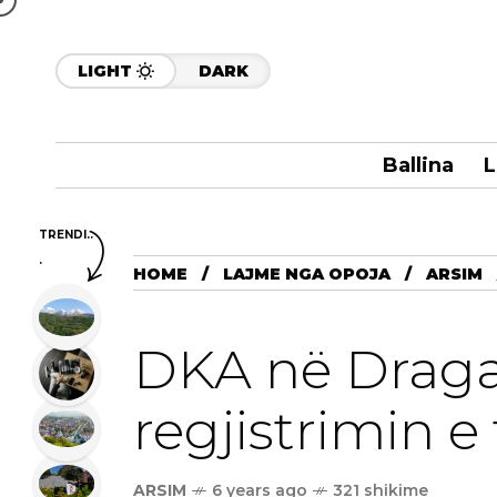
LIGHT
DARK
Ballina
L
TRENDI..
.
HOME
LAJME NGA OPOJA
ARSIM
DKA në Draga
regjistrimin 
ARSIM
6 years ago
321 shikime