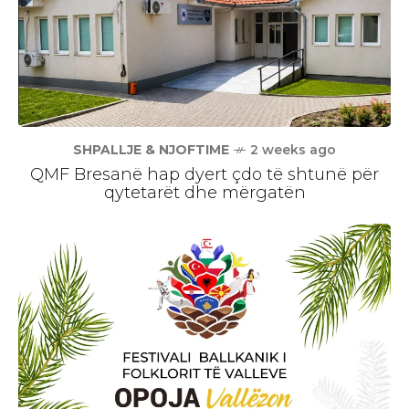
SHPALLJE & NJOFTIME
2 weeks ago
QMF Bresanë hap dyert çdo të shtunë për
qytetarët dhe mërgatën