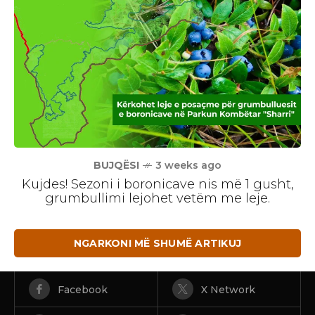
BUJQËSI
3 weeks ago
Kujdes! Sezoni i boronicave nis më 1 gusht,
grumbullimi lejohet vetëm me leje.
NGARKONI MË SHUMË ARTIKUJ
Facebook
X Network