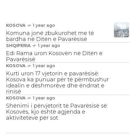
Kosovë–Austri dhe anasjelltas
KOSOVA
1 year ago
Komuna jonë zbukurohet me të
bardha në Ditën e Pavarësisë
SHQIPERIA
1 year ago
Edi Rama uron Kosovën në Ditën e
Pavarësisë
KOSOVA
1 year ago
Kurti uron 17 vjetorin e pavarësisë:
Kosova ka punuar për të përmbushur
idealin e dëshmorëve dhe ëndrrat e
rinisë
KOSOVA
1 year ago
Shënimi i përvjetorit të Pavarësisë së
Kosovës, kjo është agjenda e
aktiviteteve për sot