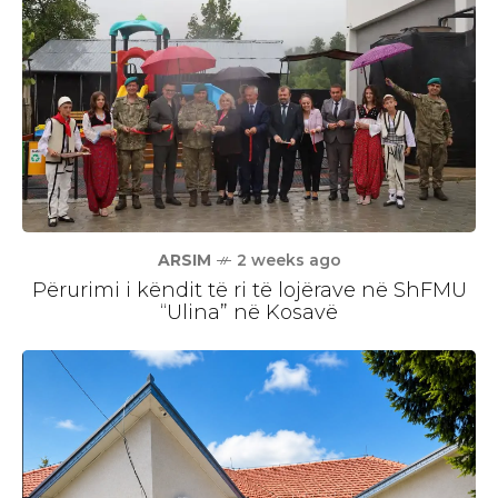
ARSIM
2 weeks ago
Përurimi i këndit të ri të lojërave në ShFMU
“Ulina” në Kosavë