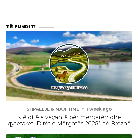
TË FUNDIT!
SHPALLJE & NJOFTIME
1 week ago
Një ditë e veçantë për mërgatën dhe
qytetarët “Ditët e Mërgatës 2026” në Breznë