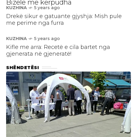
Bizele me kërpudha
KUZHINA
5 years ago
Drekë sikur e gatuante gjyshja: Mish pule
me perime nga furra
KUZHINA
5 years ago
Kifle me arra: Recetë e cila bartet nga
gjenerata në gjeneratë!
SHËNDETËSI