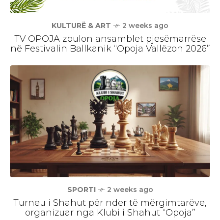
KULTURË & ART
2 weeks ago
TV OPOJA zbulon ansamblet pjesëmarrëse
në Festivalin Ballkanik “Opoja Vallëzon 2026”
SPORTI
2 weeks ago
Turneu i Shahut për nder të mërgimtarëve,
organizuar nga Klubi i Shahut “Opoja”