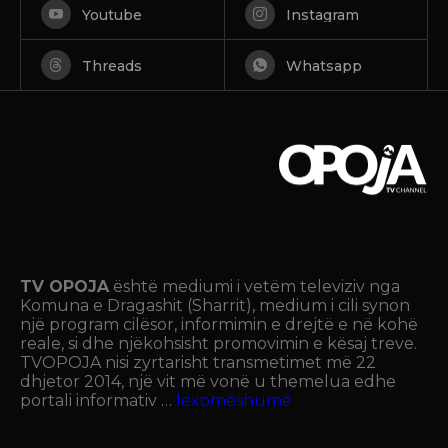
Youtube
Instagram
Threads
Whatsapp
TV OPOJA
është mediumi i vetëm televiziv nga
Komuna e Dragashit (Sharrit), medium i cili synon
një program cilësor, informimin e drejtë e në kohë
reale, si dhe njëkohsisht promovimin e kësaj treve.
TVOPOJA nisi zyrtarisht transmetimet më 22
dhjetor 2014, një vit më vonë u themelua edhe
portali informativ …
lexomëshumë