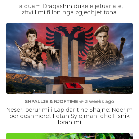
Ta duam Dragashin duke e jetuar atë,
zhvillimi fillon nga zgjedhjet tona!
SHPALLJE & NJOFTIME
3 weeks ago
Nesër, përurimi i Lapidarit në Shajne: Nderim
për dëshmorët Fetah Sylejmani dhe Fisnik
Ibrahimi