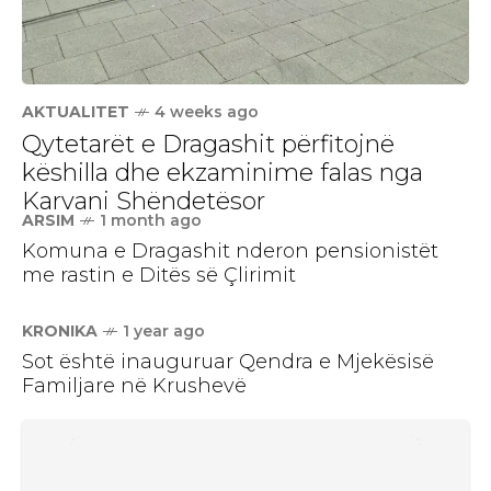
AKTUALITET
4 weeks ago
Qytetarët e Dragashit përfitojnë
këshilla dhe ekzaminime falas nga
Karvani Shëndetësor
ARSIM
1 month ago
Komuna e Dragashit nderon pensionistët
me rastin e Ditës së Çlirimit
KRONIKA
1 year ago
Sot është inauguruar Qendra e Mjekësisë
Familjare në Krushevë