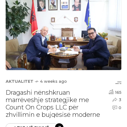
AKTUALITET
4 weeks ago
Dragashi nënshkruan
165
marrëveshje strategjike me
3
Count On Crops LLC për
0
zhvillimin e bujqësisë moderne