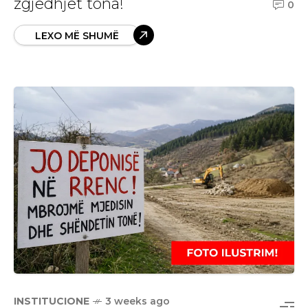
zgjedhjet tona!
0
LEXO MË SHUMË
INSTITUCIONE
3 weeks ago