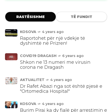
RASTËSISHME
TË FUNDIT
KOSOVA
4 years ago
Raportohet për një vdekje të
dyshimtë në Prizren!
COVID19 DRAGASH
6 years ago
Shkon ne 13 numeri me virusin
corona ne Dragash
AKTUALITET
4 years ago
Dr Rafet Abazi nga sot është pjesë e
"Ortomedica Hospital"
KOSOVA
4 years ago
Burim Piraj ka dy fjalë për arrestimin e