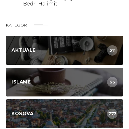
Bedri Halimit
KATEGORIT
AKTUALE
511
ISLAME
66
KOSOVA
773