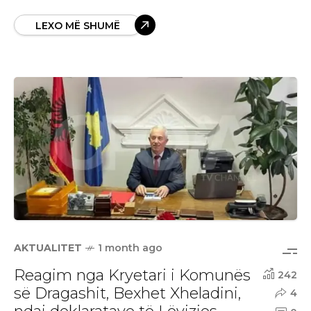
LEXO MË SHUMË
AKTUALITET
1 month ago
Reagim nga Kryetari i Komunës
242
së Dragashit, Bexhet Xheladini,
4