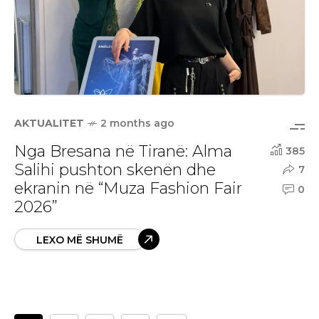
AKTUALITET
2 months ago
Nga Bresana në Tiranë: Alma
385
Salihi pushton skenën dhe
7
ekranin në “Muza Fashion Fair
0
2026”
LEXO MË SHUMË