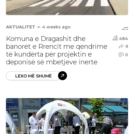
AKTUALITET
4 weeks ago
Komuna e Dragashit dhe
484
banorët e Rrencit me qëndrime
9
të kundërta për projektin e
0
deponisë së mbetjeve inerte
LEXO MË SHUMË