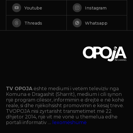
Youtube
Instagram
Threads
Whatsapp
TV OPOJA
është mediumi i vetëm televiziv nga
Komuna e Dragashit (Sharrit), medium i cili synon
një program cilësor, informimin e drejtë e në kohë
reale, si dhe njëkohsisht promovimin e kësaj treve.
TVOPOJA nisi zyrtarisht transmetimet më 22
dhjetor 2014, një vit më vonë u themelua edhe
portali informativ …
lexomëshumë