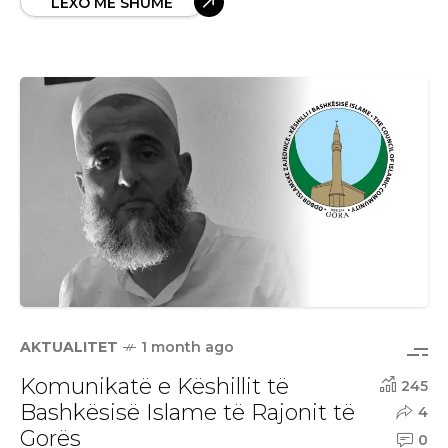
LEXO MË SHUMË
AKTUALITET
1 month ago
Komunikatë e Këshillit të
245
Bashkësisë Islame të Rajonit të
4
Gorës
0