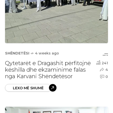
SHËNDETËSI
4 weeks ago
Qytetarët e Dragashit përfitojnë
241
këshilla dhe ekzaminime falas
4
nga Karvani Shëndetësor
0
LEXO MË SHUMË