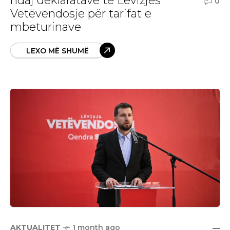
ndaj deklaratave të Lëvizjes
0
Vetëvendosje për tarifat e
mbeturinave
LEXO MË SHUMË
AKTUALITET
1 month ago