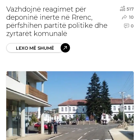
Vazhdojnë reagimet për
517
deponinë inerte në Rrenc,
10
përfshihen partitë politike dhe
0
zyrtarët komunalë
LEXO MË SHUMË