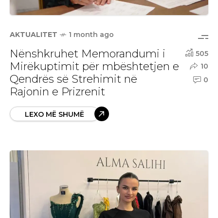
AKTUALITET
1 month ago
Nënshkruhet Memorandumi i
505
Mirëkuptimit për mbështetjen e
10
Qendrës së Strehimit në
0
Rajonin e Prizrenit
LEXO MË SHUMË