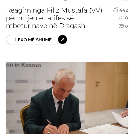
Reagim nga Filiz Mustafa (VV)
442
për rritjen e tarifës së
8
mbeturinave në Dragash
0
LEXO MË SHUMË