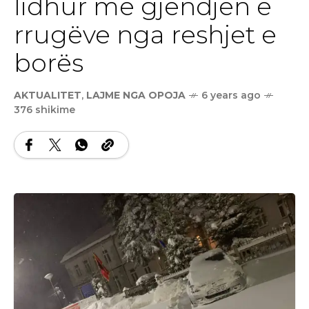
lidhur me gjendjen e
rrugëve nga reshjet e
borës
AKTUALITET
,
LAJME NGA OPOJA
6 years ago
376 shikime