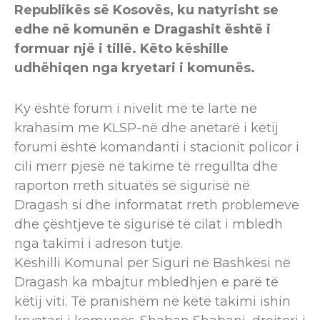
Republikës së Kosovës, ku natyrisht se
edhe në komunën e Dragashit është i
formuar një i tillë. Këto këshille
udhëhiqen nga kryetari i komunës.
Ky është forum i nivelit më të lartë në
krahasim me KLSP-në dhe anëtarë i këtij
forumi është komandanti i stacionit policor i
cili merr pjesë në takime të rregullta dhe
raporton rreth situatës së sigurisë në
Dragash si dhe informatat rreth problemeve
dhe çështjeve të sigurisë të cilat i mbledh
nga takimi i adreson tutje.
Këshilli Komunal për Siguri në Bashkësi në
Dragash ka mbajtur mbledhjen e parë të
këtij viti. Të pranishëm në këtë takimi ishin