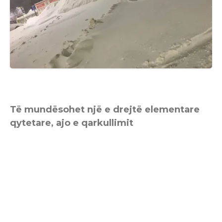
Të mundësohet një e drejtë elementare
qytetare, ajo e qarkullimit
Reshjet intensive të borës gjatë këtyre ditëve
në njërën anë dhe mosangazhimi
institucional lokal në anën tjetër për
ndërmarrjen e masave të nevojshme për
pastrimin dhe mirëmbajtjen e rrugëve, janë
bashkëdyzuar dhe janë ndërlidhur me njëra-