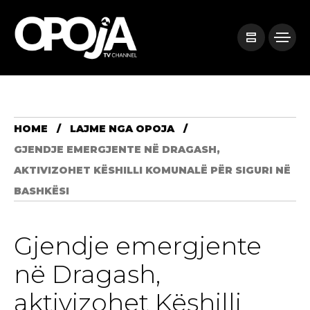
HOME
LAJME NGA OPOJA
GJENDJE EMERGJENTE NË DRAGASH,
AKTIVIZOHET KËSHILLI KOMUNALË PËR SIGURI NË
BASHKËSI
Gjendje emergjente
në Dragash,
aktivizohet Këshilli