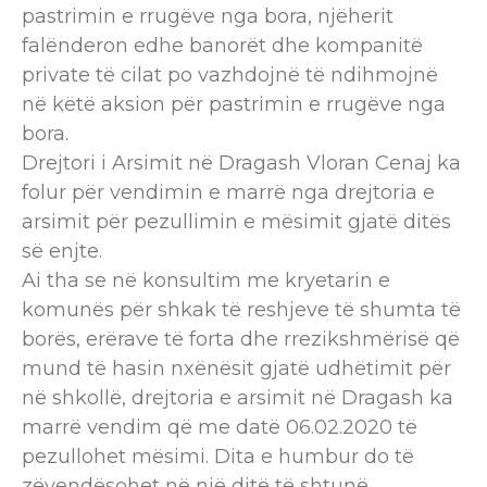
pastrimin e rrugëve nga bora, njëherit
falënderon edhe banorët dhe kompanitë
private të cilat po vazhdojnë të ndihmojnë
në këtë aksion për pastrimin e rrugëve nga
bora.
Drejtori i Arsimit në Dragash Vloran Cenaj ka
folur për vendimin e marrë nga drejtoria e
arsimit për pezullimin e mësimit gjatë ditës
së enjte.
Ai tha se në konsultim me kryetarin e
komunës për shkak të reshjeve të shumta të
borës, erërave të forta dhe rrezikshmërisë që
mund të hasin nxënësit gjatë udhëtimit për
në shkollë, drejtoria e arsimit në Dragash ka
marrë vendim që me datë 06.02.2020 të
pezullohet mësimi. Dita e humbur do të
zëvendësohet në një ditë të shtunë.