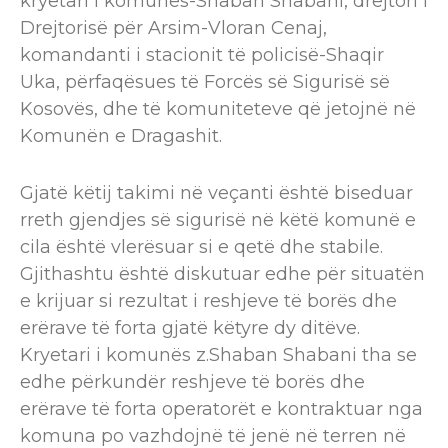
kryetari i komunës-Shaban Shabani, drejtori i
Drejtorisë për Arsim-Vloran Cenaj,
komandanti i stacionit të policisë-Shaqir
Uka, përfaqësues të Forcës së Sigurisë së
Kosovës, dhe të komuniteteve që jetojnë në
Komunën e Dragashit.
Gjatë këtij takimi në veçanti është biseduar
rreth gjendjes së sigurisë në këtë komunë e
cila është vlerësuar si e qetë dhe stabile.
Gjithashtu është diskutuar edhe për situatën
e krijuar si rezultat i reshjeve të borës dhe
erërave të forta gjatë këtyre dy ditëve.
Kryetari i komunës z.Shaban Shabani tha se
edhe përkundër reshjeve të borës dhe
erërave të forta operatorët e kontraktuar nga
komuna po vazhdojnë të jenë në terren në