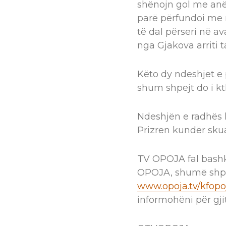
shënojn gol me anë 
parë përfundoi me r
të dal përseri në a
nga Gjakova arriti t
Këto dy ndeshjet e 
shum shpejt do i k
Ndeshjën e radhës 
Prizren kundër sku
TV OPOJA fal bashk
OPOJA, shumë shpej
www.opoja.tv/kfopo
informohëni për gjit