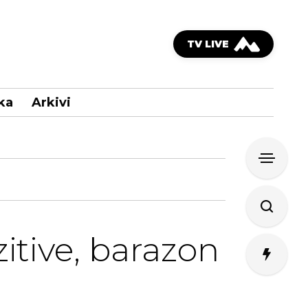
TV LIVE
ka
Arkivi
itive, barazon