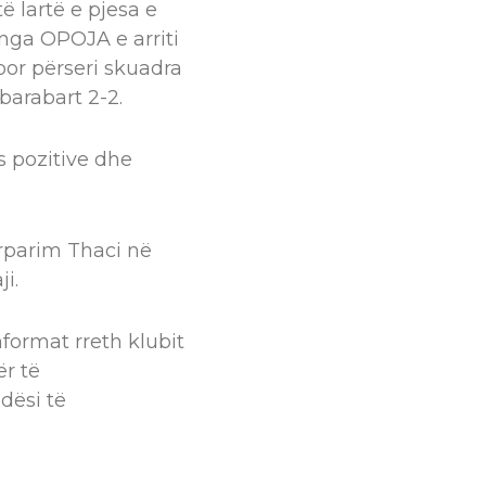
ë lartë e pjesa e
 nga OPOJA e arriti
por përseri skuadra
barabart 2-2.
s pozitive dhe
rparim Thaci në
i.
ormat rreth klubit
r të
dësi të