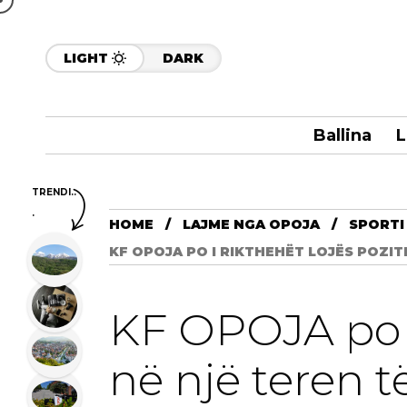
LIGHT
DARK
Ballina
L
TRENDI..
.
HOME
LAJME NGA OPOJA
SPORTI
KF OPOJA PO I RIKTHEHËT LOJËS POZIT
KF OPOJA po i 
në një teren t