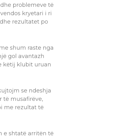
a dhe problemeve të
endos kryetari i ri
edhe rezultatet po
ë me shum raste nga
një gol avantazh
 këtij klubit uruan
kujtojm se ndeshja
r të musafirëve,
 me rezultat të
e shtatë arritën të