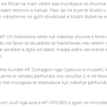
ka filluar ta marr vetën pas humbjeve të shumt
ën sezonin e kaluar. Pasi që në krye të klubit u v
 ndryshime në gjith strukturat e klubit duket se 
 KF UV Malisheva ishte një ndeshje shumë e fort
doi në favor të skuadrës së Malishevës me vetëm 
 renditet e dyta në tabel, madje edhe vet krerët e
ë.
shte kundër KF Dukagjini nga Gjakova si musafir, 
ante si vëndas përfundoi me rezultat 2-4 në favo
e me mungesa të startuësve kjo ndeshje përfundoi
shum vrull nga ana e KF OPOJËS e qysh në minutën 