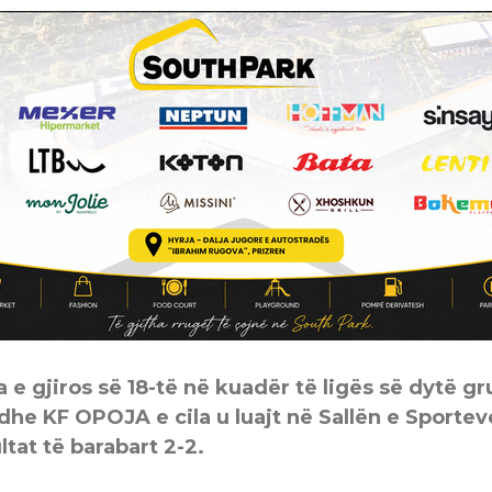
e gjiros së 18-të në kuadër të ligës së dytë gr
dhe KF OPOJA e cila u luajt në Sallën e Sporte
tat të barabart 2-2.