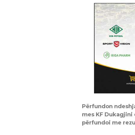
Përfundon ndeshja 
mes KF Dukagjini 
përfundoi me rezul