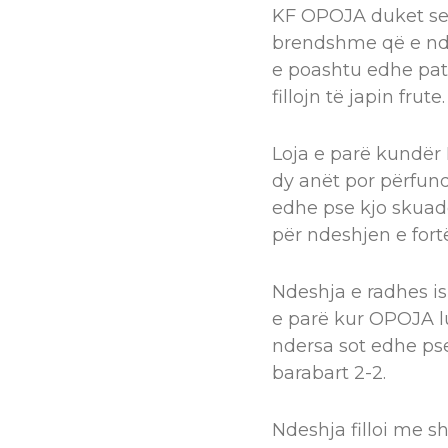
KF OPOJA duket se 
brendshme që e ndoq
e poashtu edhe pati
fillojn të japin frute.
Loja e parë kundër
dy anët por përfun
edhe pse kjo skuadë
për ndeshjen e fort
Ndeshja e radhes i
e parë kur OPOJA lu
ndersa sot edhe ps
barabart 2-2.
Ndeshja filloi me 