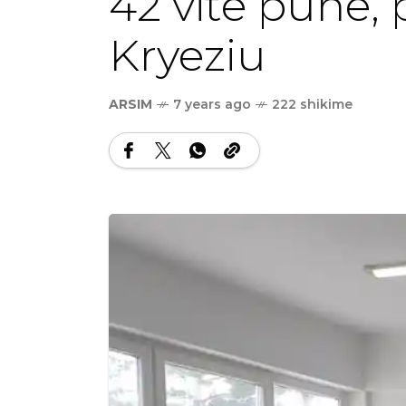
42 vite punë
Kryeziu
ARSIM
7 years ago
222 shikime