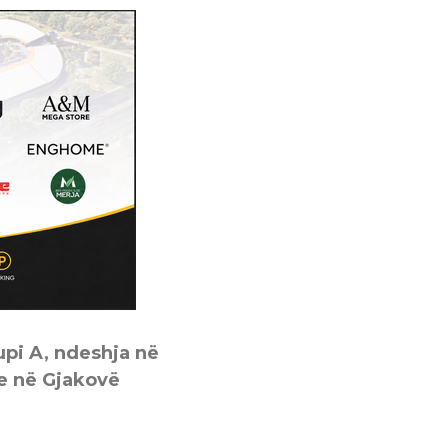
upi A, ndeshja në
ve në Gjakovë