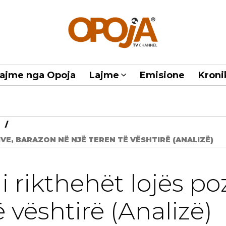
ajme nga Opoja
Lajme
Emisione
Kroni
IVE, BARAZON NË NJË TEREN TË VËSHTIRË (ANALIZË)
rikthehët lojës poz
ë vështirë (Analizë)