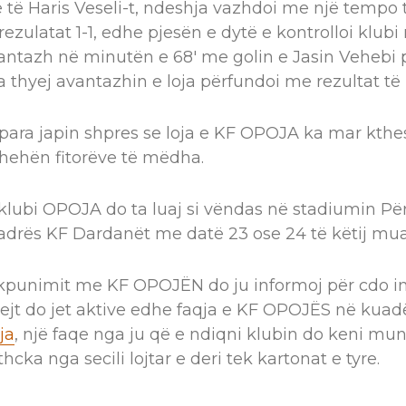
të Haris Veseli-t, ndeshja vazhdoi me një tempo t
ezulatat 1-1, edhe pjesën e dytë e kontrolloi klubi
vantazh në minutën e 68′ me golin e Jasin Vehebi 
a thyej avantazhin e loja përfundoi me rezultat të 
para japin shpres se loja e KF OPOJA ka mar kthe
thehën fitorëve të mëdha.
klubi OPOJA do ta luaj si vëndas në stadiumin Pë
adrës KF Dardanët me datë 23 ose 24 të këtij muaj
punimit me KF OPOJËN do ju informoj për cdo inf
t do jet aktive edhe faqja e KF OPOJËS në kuadë
ja
, një faqe nga ju që e ndiqni klubin do keni mun
hcka nga secili lojtar e deri tek kartonat e tyre.