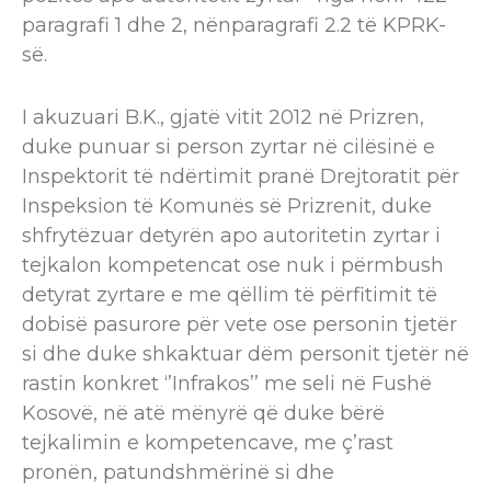
paragrafi 1 dhe 2, nënparagrafi 2.2 të KPRK-
së.
I akuzuari B.K., gjatë vitit 2012 në Prizren,
duke punuar si person zyrtar në cilësinë e
Inspektorit të ndërtimit pranë Drejtoratit për
Inspeksion të Komunës së Prizrenit, duke
shfrytëzuar detyrën apo autoritetin zyrtar i
tejkalon kompetencat ose nuk i përmbush
detyrat zyrtare e me qëllim​ të përfitimit të
dobisë pasurore për vete ose personin tjetër
si dhe duke shkaktuar dëm personit tjetër në
rastin konkret ‘’Infrakos’’ me seli në Fushë
Kosovë, në atë mënyrë që duke bërë
tejkalimin e kompetencave, me ç’rast
pronën, patundshmërinë si dhe