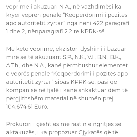
veprime i akuzuari N.A., në vazhdimësi ka
kryer veprën penale “Keqpërdorimi i pozitës
apo autoritetit zyrtar” nga neni 422 paragrafi
1 dhe 2, nënparagrafi 2.2 të KPRK-së.
Me këto veprime, ekziston dyshimi i bazuar
mirë se të akuzuarit​ S.P., N.K., V.I., B.N., B.K.,
A.Th., dhe N.A., kanë përmbushur elementet
e veprës penale “Keqpërdorimi i pozitës apo
autoritetit zyrtar”​ sipas KPRK-së, pasi që
kompanisë në fjalë i kanë shkaktuar dëm të
përgjithshëm material në shumën prej
104,674.61 Euro.
Prokurori i çështjes me rastin e ngritjes së
aktakuzës, i ka propozuar Gjykatës që të