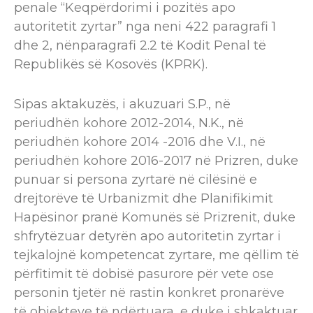
penale “Keqpërdorimi i pozitës apo
autoritetit zyrtar” nga neni 422 paragrafi 1
dhe 2, nënparagrafi 2.2 të Kodit Penal të
Republikës së Kosovës (KPRK).
Sipas aktakuzës,​ i akuzuari S.P., në
periudhën kohore 2012-2014, N.K., në
periudhën kohore 2014 -2016 dhe V.I., në
periudhën kohore 2016-2017 në Prizren, duke
punuar si persona zyrtarë në cilësinë e
drejtorëve të Urbanizmit dhe Planifikimit
Hapësinor pranë Komunës së Prizrenit, duke
shfrytëzuar detyrën apo autoritetin zyrtar i
tejkalojnë kompetencat zyrtare, me qëllim​ të
përfitimit të dobisë pasurore për vete ose
personin tjetër në rastin konkret pronarëve
të objekteve të ndërtuara, e duke i shkaktuar