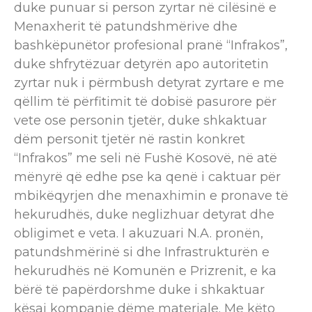
duke punuar si person zyrtar në cilësinë e
Menaxherit të patundshmërive dhe
bashkëpunëtor profesional pranë “Infrakos”,
duke shfrytëzuar detyrën apo autoritetin
zyrtar nuk i përmbush detyrat zyrtare e me
qëllim​ të përfitimit të dobisë pasurore për
vete ose personin tjetër, duke shkaktuar
dëm personit tjetër në rastin konkret
“Infrakos” me seli në Fushë Kosovë, në atë
mënyrë që edhe pse ka qenë i caktuar për
mbikëqyrjen dhe menaxhimin e pronave të
hekurudhës, duke neglizhuar detyrat dhe
obligimet e veta. I akuzuari N.A. pronën,
patundshmërinë si dhe Infrastrukturën e
hekurudhës në Komunën e Prizrenit, e ka
bërë të papërdorshme duke i shkaktuar
kësaj kompanie dëme materiale. Me këto