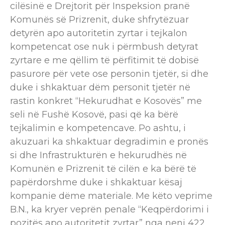
cilësinë e Drejtorit për Inspeksion pranë
Komunës së Prizrenit, duke shfrytëzuar
detyrën apo autoritetin zyrtar i tejkalon
kompetencat ose nuk i përmbush detyrat
zyrtare e me qëllim të përfitimit të dobisë
pasurore për vete ose personin tjetër, si dhe
duke i shkaktuar dëm personit tjetër në
rastin konkret “Hekurudhat e Kosovës” me
seli në Fushë Kosovë, pasi që ka bërë
tejkalimin e kompetencave. Po ashtu, i
akuzuari ka shkaktuar degradimin e pronës
si dhe Infrastrukturën e hekurudhës në
Komunën e Prizrenit të cilën e ka bërë të
papërdorshme duke i shkaktuar kësaj
kompanie dëme materiale. Me këto veprime
B.N., ka kryer veprën penale “Keqpërdorimi i
pozitës apo autoritetit zyrtar” nga neni 422