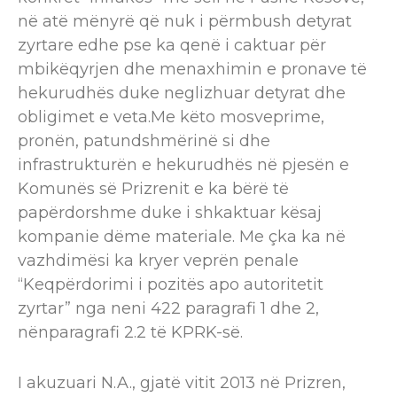
në atë mënyrë që nuk i përmbush detyrat
zyrtare edhe pse ka qenë i caktuar për
mbikëqyrjen dhe menaxhimin e pronave të
hekurudhës duke neglizhuar detyrat dhe
obligimet e veta.Me këto mosveprime,
pronën, patundshmërinë si dhe
infrastrukturën e hekurudhës në pjesën e
Komunës së Prizrenit e ka bërë të
papërdorshme duke i shkaktuar kësaj
kompanie dëme materiale. Me çka ka në
vazhdimësi ka kryer veprën penale
“Keqpërdorimi i pozitës apo autoritetit
zyrtar” nga neni 422 paragrafi 1 dhe 2,
nënparagrafi 2.2 të KPRK-së.
I akuzuari N.A., gjatë vitit 2013 në Prizren,