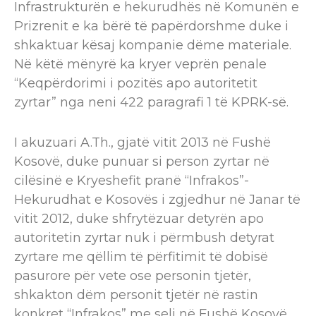
Infrastrukturën e hekurudhës në Komunën e
Prizrenit e ka bërë të papërdorshme duke i
shkaktuar kësaj kompanie dëme materiale.
Në këtë mënyrë ka kryer veprën penale
“Keqpërdorimi i pozitës apo autoritetit
zyrtar” nga neni 422 paragrafi 1 të KPRK-së.
I akuzuari A.Th., gjatë vitit 2013 në Fushë
Kosovë, duke punuar si person zyrtar në
cilësinë e Kryeshefit pranë “Infrakos”-
Hekurudhat e Kosovës i zgjedhur në Janar të
vitit 2012, duke shfrytëzuar detyrën apo
autoritetin zyrtar nuk i përmbush detyrat
zyrtare me qëllim​ të përfitimit të dobisë
pasurore për vete ose personin tjetër,
shkakton dëm personit tjetër në rastin
konkret “Infrakos” me seli në Fushë Kosovë,