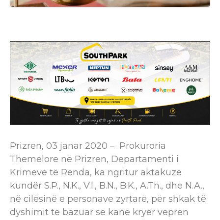
Prizren, 03 janar 2020 – ​ Prokuroria
Themelore në Prizren, Departamenti i
Krimeve të Rënda, ka ngritur aktakuzë
kundër S.P., N.K., V.I., B.N., B.K., A.Th., dhe N.A.,
në cilësinë e personave zyrtarë, për shkak të
dyshimit të bazuar se kanë kryer veprën