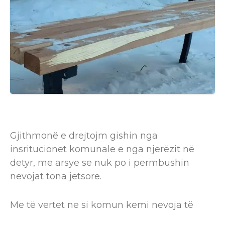
Gjithmonë e drejtojm gishin nga
insritucionet komunale e nga njerëzit në
detyr, me arsye se nuk po i permbushin
nevojat tona jetsore.
Me të vertet ne si komun kemi nevoja të
mëdha në pergjithesi, buxheti e fuqia e një