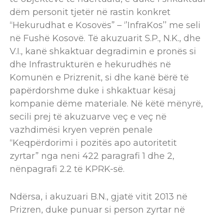
dëm personit tjetër në rastin konkret
“Hekurudhat e Kosovës” – ‘’InfraKos’’ me seli
në Fushë Kosovë. Të akuzuarit S.P., N.K., dhe
V.I., kanë shkaktuar degradimin e pronës si
dhe Infrastrukturën e hekurudhës në
Komunën e Prizrenit, si dhe kanë bërë të
papërdorshme duke i shkaktuar kësaj
kompanie dëme materiale. Në këtë mënyrë,
secili prej të akuzuarve veç e veç në
vazhdimësi kryen veprën penale
“Keqpërdorimi i pozitës apo autoritetit
zyrtar” nga neni 422 paragrafi 1 dhe 2,
nënpagrafi 2.2 të KPRK-së.
Ndërsa, i akuzuari B.N., gjatë vitit 2013 në
Prizren, duke punuar si person zyrtar në