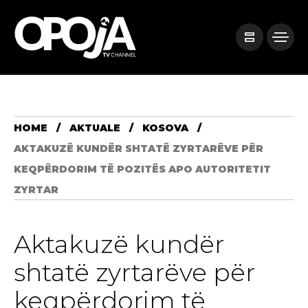
HOME
AKTUALE
KOSOVA
AKTAKUZË KUNDËR SHTATË ZYRTARËVE PËR
KEQPËRDORIM TË POZITËS APO AUTORITETIT
ZYRTAR ​
Aktakuzë kundër
shtatë zyrtarëve për
keqpërdorim të