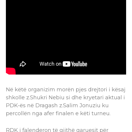
Në këtë organizim morën pjes drejtori i kësaj
shkolle z.Shukri Nebiu si dhe kryetari aktual i
PDK-ës në Dragash z.Salim Jonuziu ku
percollën nga afer finalen e këti turneu.
RDK i falenderon të gjithë garuesit për