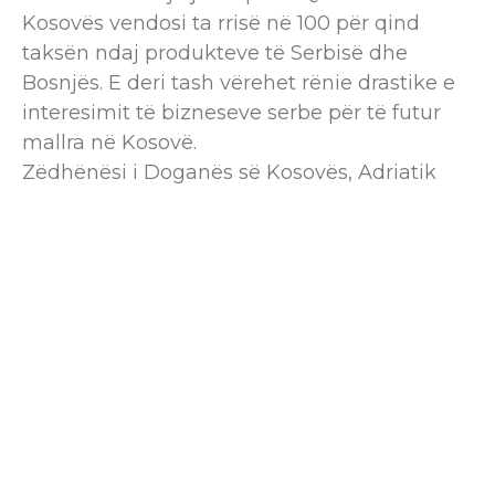
Kosovës vendosi ta rrisë në 100 për qind
taksën ndaj produkteve të Serbisë dhe
Bosnjës. E deri tash vërehet rënie drastike e
interesimit të bizneseve serbe për të futur
mallra në Kosovë.
Zëdhënësi i Doganës së Kosovës, Adriatik
Stavileci, ka bërë të ditur se deri më tani në
Kosova kanë hyrë vetëm dy maune.
Njëra, sipas tij, që ishte nga Serbia dhe tjetra
nga Bosnja. Hyrja e tyre është mundësuar te
pas pagesës së taksës.
“Deri më sot vetëm dy maune kanë hyrë në
Kosovë duke paguar taksën prej 100 për qind
të vendosur nga Qeveria, respektivisht njëra