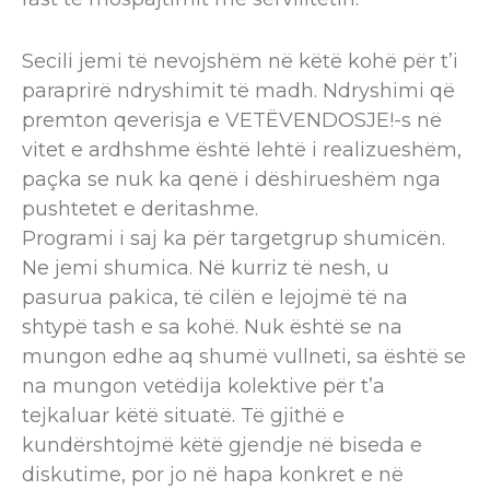
Secili jemi të nevojshëm në këtë kohë për t’i
paraprirë ndryshimit të madh. Ndryshimi që
premton qeverisja e VETËVENDOSJE!-s në
vitet e ardhshme është lehtë i realizueshëm,
paçka se nuk ka qenë i dëshirueshëm nga
pushtetet e deritashme.
Programi i saj ka për targetgrup shumicën.
Ne jemi shumica. Në kurriz të nesh, u
pasurua pakica, të cilën e lejojmë të na
shtypë tash e sa kohë. Nuk është se na
mungon edhe aq shumë vullneti, sa është se
na mungon vetëdija kolektive për t’a
tejkaluar këtë situatë. Të gjithë e
kundërshtojmë këtë gjendje në biseda e
diskutime, por jo në hapa konkret e në