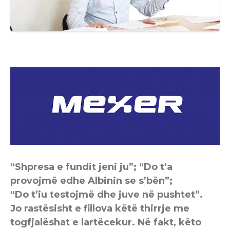
“Shpresa e fundit jeni ju”; “Do t’a
provojmë edhe Albinin se s’bën”;
“Do t’iu testojmë dhe juve në pushtet”.
Jo rastësisht e fillova këtë thirrje me
togfjalëshat e lartëcekur. Në fakt, këto