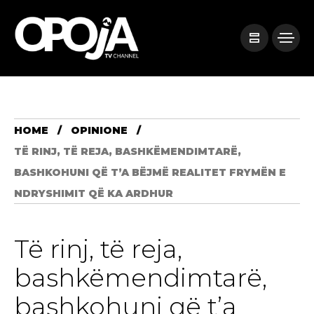
HOME
OPINIONE
TË RINJ, TË REJA, BASHKËMENDIMTARË,
BASHKOHUNI QË T’A BËJMË REALITET FRYMËN E
NDRYSHIMIT QË KA ARDHUR
Të rinj, të reja,
bashkëmendimtarë,
bashkohuni që t’a