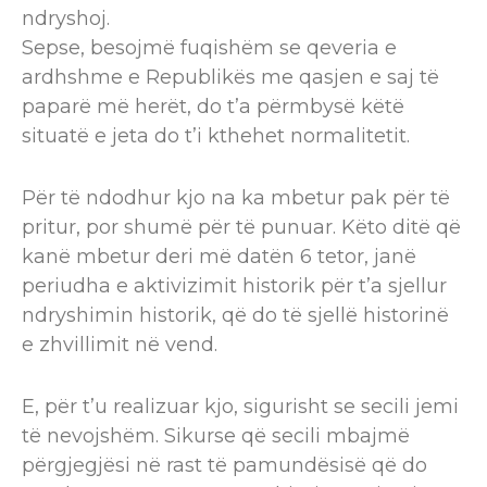
ndryshoj.
Sepse, besojmë fuqishëm se qeveria e
ardhshme e Republikës me qasjen e saj të
paparë më herët, do t’a përmbysë këtë
situatë e jeta do t’i kthehet normalitetit.
Për të ndodhur kjo na ka mbetur pak për të
pritur, por shumë për të punuar. Këto ditë që
kanë mbetur deri më datën 6 tetor, janë
periudha e aktivizimit historik për t’a sjellur
ndryshimin historik, që do të sjellë historinë
e zhvillimit në vend.
E, për t’u realizuar kjo, sigurisht se secili jemi
të nevojshëm. Sikurse që secili mbajmë
përgjegjësi në rast të pamundësisë që do