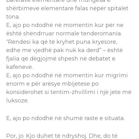
shërbimeve elementare falas nëpër spitalet
tona.
E, ajo po ndodhë në momentin kur për ne
është shëndrruar normale tenderomania.
“Rëndësi ka që të kryhet puna kryesore,
edhe me vjedhë pak nuk ka derd” – është
fjalia që dëgjojmë shpesh në debatet e
kafeneve.
E, ajo po ndodhë në momentin kur migrimi
enorm e për arësye mbijetese po
konsiderohet si tentim-zhvillimi i një jete më
luksoze.
E, ajo po ndodhë në shumë raste e situata.
Por, jo. Kjo duhet të ndryshoj. Dhe, do të