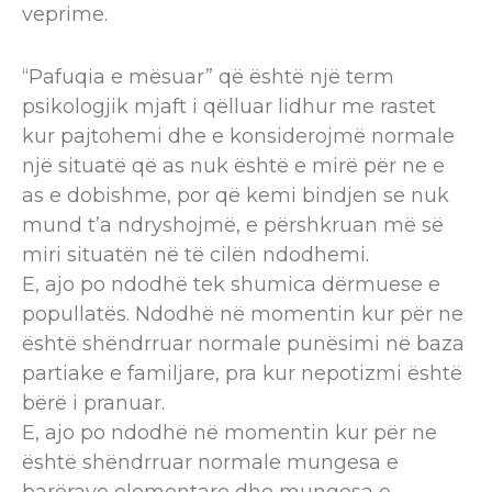
veprime.
“Pafuqia e mësuar” që është një term
psikologjik mjaft i qëlluar lidhur me rastet
kur pajtohemi dhe e konsiderojmë normale
një situatë që as nuk është e mirë për ne e
as e dobishme, por që kemi bindjen se nuk
mund t’a ndryshojmë, e përshkruan më së
miri situatën në të cilën ndodhemi.
E, ajo po ndodhë tek shumica dërmuese e
popullatës. Ndodhë në momentin kur për ne
është shëndrruar normale punësimi në baza
partiake e familjare, pra kur nepotizmi është
bërë i pranuar.
E, ajo po ndodhë në momentin kur për ne
është shëndrruar normale mungesa e
barërave elementare dhe mungesa e