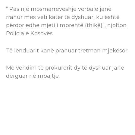
“ Pas një mosmarrëveshje verbale janë
rrahur mes veti katër të dyshuar, ku është
përdor edhe mjeti i mprehtë (thikë)”, njofton
Policia e Kosovës.
Të lënduarit kanë pranuar tretman mjekësor.
Me vendim të prokurorit dy të dyshuar janë
dërguar në mbajtje.
PRIZREN
RRAHJE