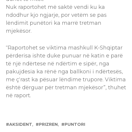
Nuk raportohet më saktë vendi ku ka
ndodhur kjo ngjarje, por vetëm se pas
lëndimit punëtori ka marrë tretman
mjekësor.
“Raportohet se viktima mashkull K-Shqiptar
përderisa ishte duke punuar në katin e parë
të një ndërtese në ndërtim e sipër, nga
pakujdesia ka rënë nga ballkoni i ndërtesës,
me ç‘rast ka pësuar lëndime trupore. Viktima
është dërguar për tretman mjekësor”, thuhet
në raport.
AKSIDENT
PRIZREN
PUNTORI