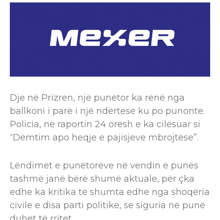
Dje në Prizren, një punëtor ka rënë nga
ballkoni i parë i një ndërtese ku po punonte.
Policia, në raportin 24 orësh e ka cilësuar si
“Dëmtim apo heqje e pajisjeve mbrojtëse”.
Lëndimet e punëtorëve në vendin e punës
tashmë janë bërë shumë aktuale, për çka
edhe ka kritika të shumta edhe nga shoqëria
civile e disa parti politike, se siguria në punë
duhet të rritet.