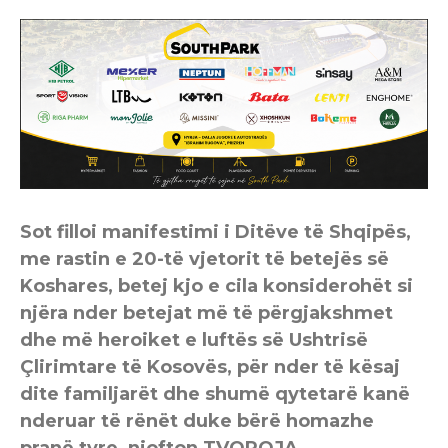
Sot filloi manifestimi i Ditëve të Shqipës,
me rastin e 20-të vjetorit të betejës së
Koshares, betej kjo e cila konsiderohët si
njëra nder betejat më të përgjakshmet
dhe më heroiket e luftës së Ushtrisë
Çlirimtare të Kosovës, për nder të kësaj
dite familjarët dhe shumë qytetarë kanë
nderuar të rënët duke bërë homazhe