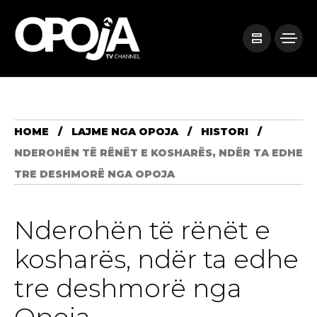
HOME
LAJME NGA OPOJA
HISTORI
NDEROHËN TË RËNËT E KOSHARËS, NDËR TA EDHE
TRE DESHMORË NGA OPOJA
Nderohën të rënët e
kosharës, ndër ta edhe
tre deshmorë nga
Opoja