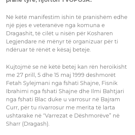
pranë tyre, njofton TVOPOJA.
Në këtë manifestim ishin të pranishëm edhe
një pjes e veteranëve nga komuna e
Dragashit, të cilët u nisën për Kosharen
Legjendare në mënyr të organizuar për ti
ndëruar të rënët e kësaj beteje.
Kujtojmë se në këtë betej kan rën heroikisht
me 27 prill, 5 dhe 15 maj 1999 deshmorët
Fetah Sylejmani nga fshati Shajne, Fisnik
Ibrahimi nga fshati Shajne dhe Ilmi Bahtjari
nga fshati Blac duke u varrosur në Bajram
Curr, për tu rivarrosur me merita të larta
ushtarake në “Varrezat e Dëshmorëve” në
Sharr (Dragash).