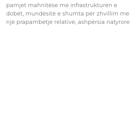
pamjet mahnitëse me infrastrukturën e
dobët, mundësitë e shumta për zhvillim me
një prapambetje relative, ashpërsia natyrore
e terrenit me butësinë hyjnore të peizazhit.
Gurra dhe kroje që burojnë nga bjeshkët e
larta më ujë të pijshëm që nga burimi e deri
në vendet ku shfrytëzohet nga banorët e
fshatrave opojane. Nuk ka fshat që nuk i ka
nga dy, tre e më shume kroje me ujë të
pijshëm, që për nga pastërtia pa dyshim që
do të konkurronin çdo ujë në botë, pasi secili
prej tyre zanafillën e ka nga bjeshkët e larta,
ku bora e re pushon mbi borën e vjetër. Pjesa
më e madhe e zonës është me pyje e
kullota, pasi toka bujqësore e përdorur për
mbjellje është e vogël.