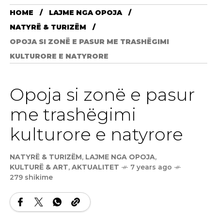
HOME
LAJME NGA OPOJA
NATYRË & TURIZËM
OPOJA SI ZONË E PASUR ME TRASHËGIMI
KULTURORE E NATYRORE
Opoja si zonë e pasur
me trashëgimi
kulturore e natyrore
NATYRË & TURIZËM
,
LAJME NGA OPOJA
,
KULTURË & ART
,
AKTUALITET
7 years ago
279 shikime