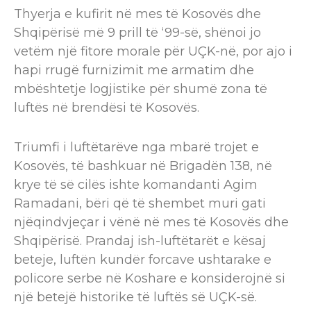
Thyerja e kufirit në mes të Kosovës dhe
Shqipërisë më 9 prill të ‘99-së, shënoi jo
vetëm një fitore morale për UÇK-në, por ajo i
hapi rrugë furnizimit me armatim dhe
mbështetje logjistike për shumë zona të
luftës në brendësi të Kosovës.
Triumfi i luftëtarëve nga mbarë trojet e
Kosovës, të bashkuar në Brigadën 138, në
krye të së cilës ishte komandanti Agim
Ramadani, bëri që të shembet muri gati
njëqindvjeçar i vënë në mes të Kosovës dhe
Shqipërisë. Prandaj ish-luftëtarët e kësaj
beteje, luftën kundër forcave ushtarake e
policore serbe në Koshare e konsiderojnë si
një betejë historike të luftës së UÇK-së.