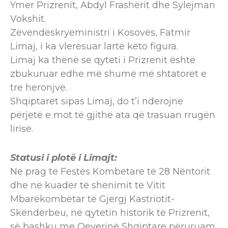
Ymer Prizrenit, Abdyl Frashërit dhe Sylejman
Vokshit.
Zëvendëskryeministri i Kosovës, Fatmir
Limaj, i ka vlerësuar lartë këto figura.
Limaj ka thënë se qyteti i Prizrenit është
zbukuruar edhe më shumë më shtatorët e
tre heronjve.
Shqiptarët sipas Limaj, do t’i nderojnë
përjetë e mot të gjithë ata që trasuan rrugën
lirisë.
Statusi i plotë i Limajt:
Në prag të Festës Kombëtare të 28 Nëntorit
dhe në kuadër të shënimit të Vitit
Mbarëkombëtar të Gjergj Kastriotit-
Skënderbeu, në qytetin historik të Prizrenit,
së bashku me Qeverinë Shqiptare përuruam