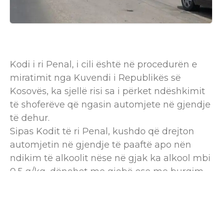
Kodi i ri Penal, i cili është në procedurën e
miratimit nga Kuvendi i Republikës së
Kosovës, ka sjellë risi sa i përket ndëshkimit
të shoferëve që ngasin automjete në gjendje
të dehur.
Sipas Kodit të ri Penal, kushdo që drejton
automjetin në gjendje të paaftë apo nën
ndikim të alkoolit nëse në gjak ka alkool mbi
0,5 g/kg, dënohet me gjobë ose me burgim
deri në tre (3) vjet.
Për dallim nga ky Kod, Kodi penal në fuqi
nuk e kishte paraparë sasinë e alkoolit në