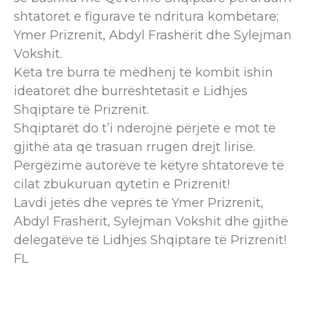
shtatoret e figurave të ndritura kombëtare;
Ymer Prizrenit, Abdyl Frashërit dhe Sylejman
Vokshit.
Këta tre burra të mëdhenj të kombit ishin
ideatorët dhe burrështetasit e Lidhjes
Shqiptare të Prizrenit.
Shqiptarët do t’i nderojnë përjetë e mot të
gjithë ata që trasuan rrugën drejt lirisë.
Përgëzime autorëve të këtyre shtatoreve të
cilat zbukuruan qytetin e Prizrenit!
Lavdi jetës dhe veprës të Ymer Prizrenit,
Abdyl Frashërit, Sylejman Vokshit dhe gjithë
delegatëve të Lidhjes Shqiptare të Prizrenit!
FL