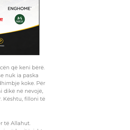
cën që keni bërë.
se nuk ia paska
dhimbje koke. Për
i dikë në nevojë,
Kështu, filloni të
r të Allahut.