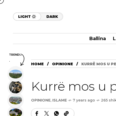
LIGHT
DARK
Ballina
L
TRENDI..
.
HOME
OPINIONE
KURRË MOS U PE
Kurrë mos u p
OPINIONE
,
ISLAME
7 years ago
265 shi