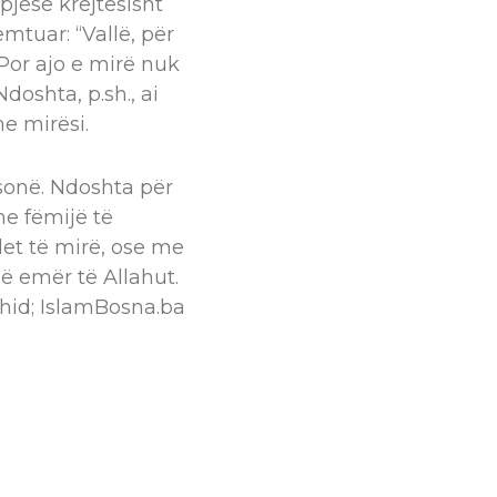
 pjesë krejtësisht
emtuar: “Vallë, për
 Por ajo e mirë nuk
doshta, p.sh., ai
me mirësi.
 sonë. Ndoshta për
me fëmijë të
et të mirë, ose me
ë emër të Allahut.
hid; IslamBosna.ba