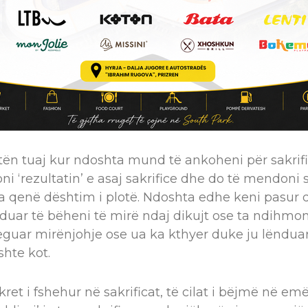
tën tuaj kur ndoshta mund të ankoheni për sakrifi
ni ‘rezultatin’ e asaj sakrifice dhe do të mendoni 
ka qenë dështim i plotë. Ndoshta edhe keni pasur 
uar të bëheni të mirë ndaj dikujt ose ta ndihmon
eguar mirënjohje ose ua ka kthyer duke ju lënduar. 
shte kot.
kret i fshehur në sakrificat, të cilat i bëjmë në emë