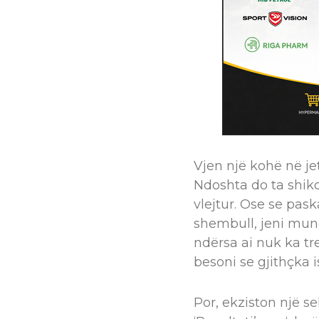
Vjen një kohë në je
Ndoshta do ta shiko
vlejtur. Ose se pas
shembull, jeni mund
ndërsa ai nuk ka tr
besoni se gjithçka i
Por, ekziston një se