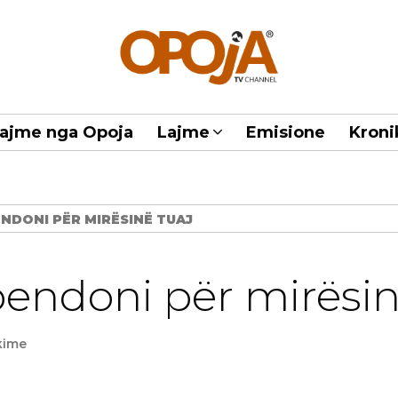
ajme nga Opoja
Lajme
Emisione
Kroni
NDONI PËR MIRËSINË TUAJ
endoni për mirësin
kime