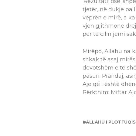
‘Rezultati’ ose ‘shp
tjetër, në dukje pa 
veprën e mirë, a ka
vjen gjithmonë drejt
për të cilin jemi sa
Mirëpo, Allahu na k
shkak të asaj mirës
devotshëm e të shë
pasuri. Prandaj, as
Ajo që i është dhë
Përkthim: Miftar Aj
ALLAHU I PLOTFUQI