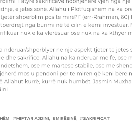
ërblimi’ i atyre sakrificave ndonjëherë vjen nga një
lidhje, e jetës sonë. Allahu i Plotfuqishëm na ka pr
 tjetër shpërblim pos të mirë?!” (err-Rrahman, 60)
përdrejt nga burimi në të cilin e kemi investuar. N
krifikuar nuk e ka vlerësuar ose nuk na ka kthyer 
a nderuar/shpërblyer në një aspekt tjetër të jetës
ie dhe sakrifice, Allahu na ka nderuar me fe, ose 
ndetshëm, ose me martesë stabile, ose me shënd
njëherë mos u pendoni për të mirën që keni bërë n
në Allahut kurrë, kurrë nuk humbët. Jasmin Muxha
dini
SHËM
MIFTAR AJDINI
MIRËSINË
SAKRIFICAT