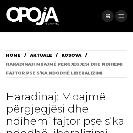
HOME
AKTUALE
KOSOVA
HARADINAJ: MBAJMË PËRGJEGJËSI DHE NDIHEMI
FAJTOR PSE S’KA NDODHË LIBERALIZIMI
Haradinaj: Mbajmë
përgjegjësi dhe
ndihemi fajtor pse s’ka
ndodhë liberalizimi