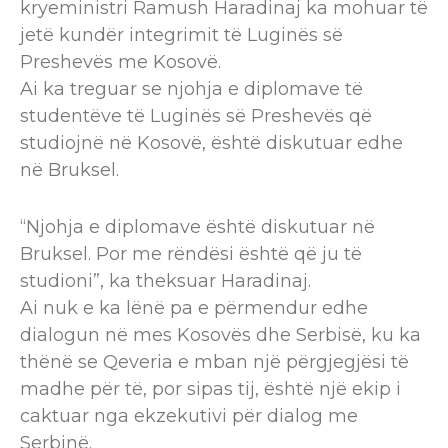
kryeministri Ramush Haradinaj ka mohuar të
jetë kundër integrimit të Luginës së
Preshevës me Kosovë.
Ai ka treguar se njohja e diplomave të
studentëve të Luginës së Preshevës që
studiojnë në Kosovë, është diskutuar edhe
në Bruksel.
“Njohja e diplomave është diskutuar në
Bruksel. Por me rëndësi është që ju të
studioni”, ka theksuar Haradinaj.
Ai nuk e ka lënë pa e përmendur edhe
dialogun në mes Kosovës dhe Serbisë, ku ka
thënë se Qeveria e mban një përgjegjësi të
madhe për të, por sipas tij, është një ekip i
caktuar nga ekzekutivi për dialog me
Serbinë.