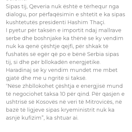
Sipas tij, Qeveria nuk është e tërhequr nga
dialogu, por përfaqësimin e shtetit e ka sipas
kushtetutës presidenti Hashim Thaçi.
I pyetur për taksën e importit ndaj mallrave
serbe dhe boshnjake ka thënë se ky vendim
nuk ka qenë çështje qejfi, për shkak të
fushatës së egër që po e bënë Serbia sipas
tij, si dhe për bllokadën energjetike.
Haradinaj se ky vendim mundet me mbet
gjatë dhe me u ngritë si taksë.
“Nëse zhbllokohet çështja e energjisë mund
të negociohet taksa 10 për qind. Për qasjen e
ushtrisë së Kosovës në veri të Mitrovicës, në
bazë të ligjeve sipas kryeministrit nuk ka
asnjë kufizim”, ka shtuar ai.