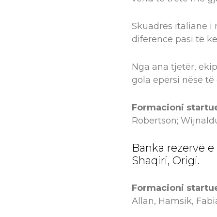
Skuadrës italiane i
diferencë pasi të k
Nga ana tjetër, eki
gola epërsi nëse të
Formacioni startue
Robertson; Wijnald
Banka rezervë e L
Shaqiri, Origi.
Formacioni startue
Allan, Hamsik, Fabi