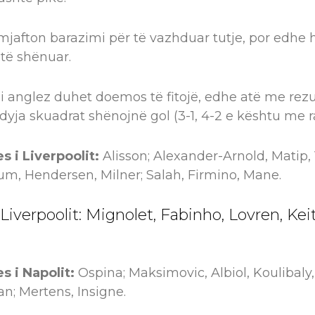
 mjafton barazimi për të vazhduar tutje, por edhe
etë shënuar.
pi anglez duhet doemos të fitojë, edhe atë me rez
 dyja skuadrat shënojnë gol (3-1, 4-2 e kështu me r
s i Liverpoolit:
Alisson; Alexander-Arnold, Matip, 
um, Hendersen, Milner; Salah, Firmino, Mane.
iverpoolit: Mignolet, Fabinho, Lovren, Keit
s i Napolit:
Ospina; Maksimovic, Albiol, Koulibaly,
an; Mertens, Insigne.