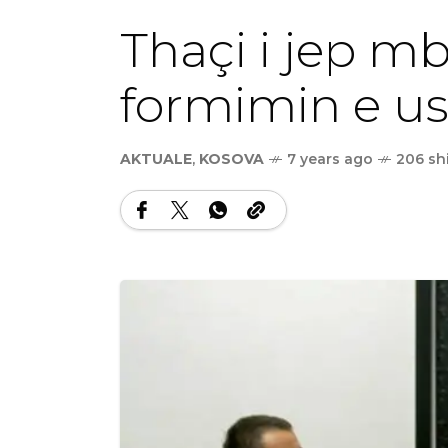
Thaçi i jep m
formimin e us
AKTUALE
,
KOSOVA
7 years ago
206 sh