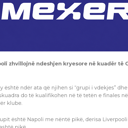
oli zhvillojnë ndeshjen kryesore në kuadër të G
 është ndër ata që njihen si “grupi i vdekjes” dhe 
 skuadra do të kualifikohen në të tetën e finales 
r klube.
grupit është Napoli me nëntë pikë, derisa Liverpool
ashtë pikë.