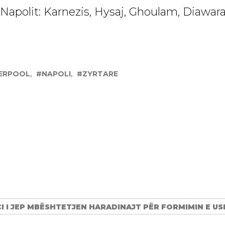
Napolit: Karnezis, Hysaj, Ghoulam, Diawara, 
VERPOOL
NAPOLI
ZYRTARE
I I JEP MBËSHTETJEN HARADINAJT PËR FORMIMIN E US