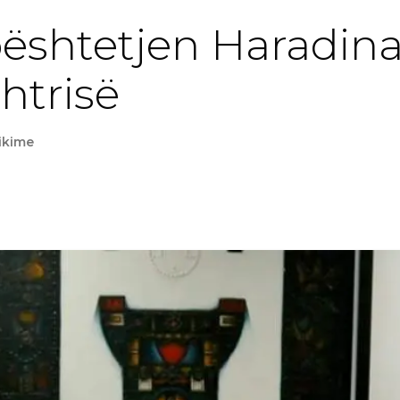
bështetjen Haradina
htrisë
ikime