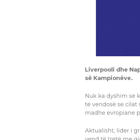
Liverpooli dhe Nap
së Kampionëve.
Nuk ka dyshim se ky
të vendosë se cilat
madhe evropiane pë
Aktualisht, lider i 
vend të tretë me gj