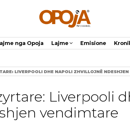
ajme nga Opoja
Lajme
Emisione
Kroni
ARE: LIVERPOOLI DHE NAPOLI ZHVILLOJNË NDESHJEN
yrtare: Liverpooli 
eshjen vendimtare