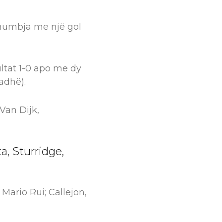
 humbja me një gol
ultat 1-0 apo me dy
adhë).
Van Dijk,
a, Sturridge,
 Mario Rui; Callejon,