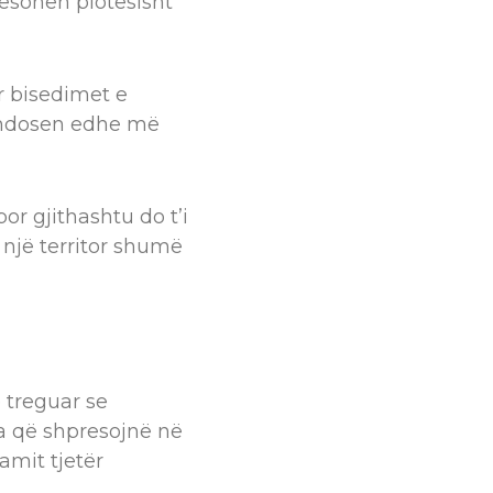
tësohen plotësisht
r bisedimet e
vendosen edhe më
por gjithashtu do t’i
 një territor shumë
ë treguar se
ta që shpresojnë në
mit tjetër