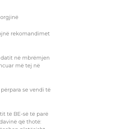
eorgjinë
atojnë rekomandimet
didatit në mbrëmjen
ancuar më tej në
h përpara se vendi të
it të BE-së të parë
davinë që thotë: