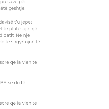
hpresave për
ëtë çështje.
avisë t’u jepet
t të plotësojë një
idatit. Në një
do të shqyrtojnë të
sore që ia vlen të
 BE-së do të
sore që ia vlen të