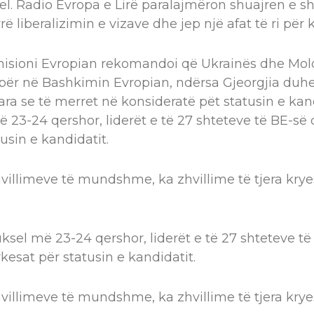
l. Radio Evropa e Lirë paralajmëron shuajren e s
 liberalizimin e vizave dhe jep një afat të ri për k
misioni Evropian rekomandoi që Ukrainës dhe Mold
t për në Bashkimin Evropian, ndërsa Gjeorgjia duhe
ra se të merret në konsideratë pët statusin e kand
 23-24 qershor, liderët e të 27 shteteve të BE-së 
tusin e kandidatit.
hvillimeve të mundshme, ka zhvillime të tjera krye
ksel më 23-24 qershor, liderët e të 27 shteteve të
rkesat për statusin e kandidatit.
hvillimeve të mundshme, ka zhvillime të tjera krye