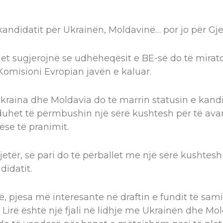
i kandidatit për Ukrainën, Moldavinë… por jo për Gj
onet sugjerojnë se udhëheqësit e BE-së do të mir
omisioni Evropian javën e kaluar.
 Ukraina dhe Moldavia do të marrin statusin e kan
 duhet të përmbushin një sërë kushtesh për të av
ëse të pranimit.
jetër, së pari do të përballet me një sërë kushtes
didatit.
, pjesa më interesante në draftin e fundit të samit
Lirë është një fjali në lidhje me Ukrainën dhe Mol