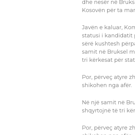
dhe nesër në Brukse
Kosovën për ta marrë
Javën e kaluar, Ko
statusi i kandidati
sërë kushtesh përpa
samit në Bruksel më
tri kërkesat për sta
Por, përveç atyre z
shikohen nga afër.
Në një samit në Bru
shqyrtojnë të tri kë
Por, përveç atyre z