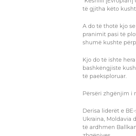
“Këshilli [Evropian
të gjitha këto kusht
A do të thotë kjo s
pranimit pasi të p
shumë kushte përp
Kjo do të ishte hera
bashkëngjiste kusht
të paeksploruar.
Përsëri zhgënjim 
Derisa liderët e BE
Ukraina, Moldavia d
të ardhmen Ballkan
zhgënjyes.