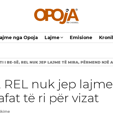
ajme nga Opoja
Lajme
Emisione
Kroni
TI I BE-SË, REL NUK JEP LAJME TË MIRA, PËRMEND NJË A
, REL nuk jep lajme
at të ri për vizat
ikime