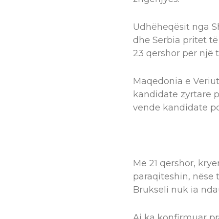
Udhëheqësit nga Shq
dhe Serbia pritet t
23 qershor për një 
Maqedonia e Veriut,
kandidate zyrtare 
vende kandidate po
Më 21 qershor, krye
paraqiteshin, nëse 
Brukseli nuk ia nda
Ai ka konfirmuar pr