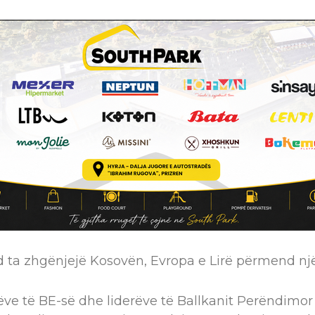
 ta zhgënjejë Kosovën, Evropa e Lirë përmend një a
ëve të BE-së dhe liderëve të Ballkanit Perëndimor