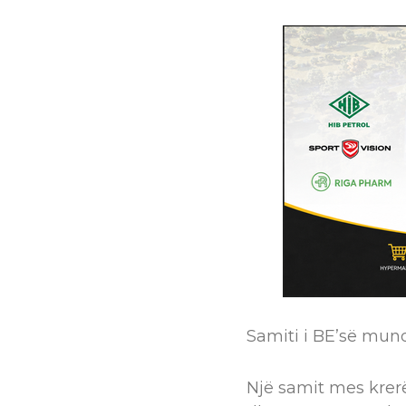
Samiti i BE’së mund
Një samit mes krer