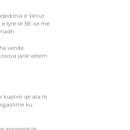
aqedonia e Veriut
t e tyre të BE-së më
 madh.
itha vende
 Kosova janë vetëm
te kuptim që ata të
ë ngjashme ku
e aspirante të