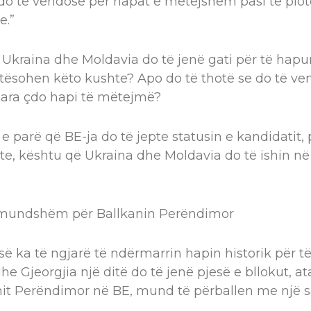
] do të vendosë për hapat e mëtejshëm pasi të plo
e.”
e Ukraina dhe Moldavia do të jenë gati për të hapu
lotësohen këto kushte? Apo do të thotë se do të 
ara çdo hapi të mëtejmë?
 e parë që BE-ja do të jepte statusin e kandidatit, 
e, kështu që Ukraina dhe Moldavia do të ishin në
i mundshëm për Ballkanin Perëndimor
-së ka të ngjarë të ndërmarrin hapin historik për t
he Gjeorgjia një ditë do të jenë pjesë e bllokut, a
it Perëndimor në BE, mund të përballen me një sa