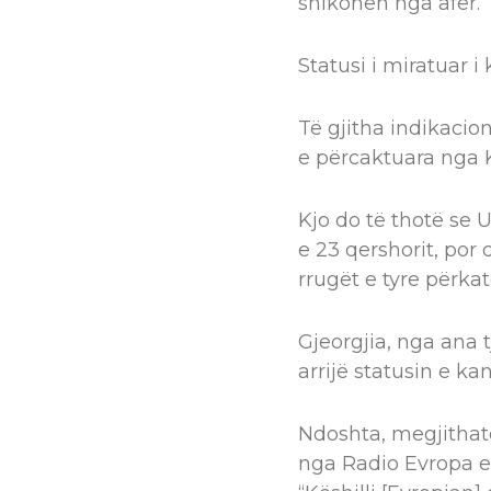
shikohen nga afër.
Statusi i miratuar 
Të gjitha indikaci
e përcaktuara nga K
Kjo do të thotë se
e 23 qershorit, por
rrugët e tyre përkat
Gjeorgjia, nga ana t
arrijë statusin e kan
Ndoshta, megjithatë
nga Radio Evropa e 