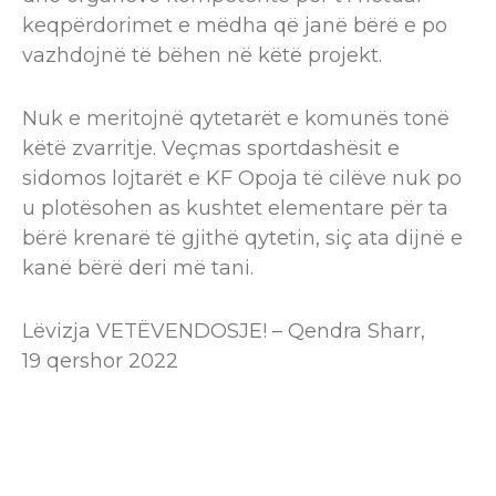
keqpërdorimet e mëdha që janë bërë e po
vazhdojnë të bëhen në këtë projekt.
Nuk e meritojnë qytetarët e komunës tonë
këtë zvarritje. Veçmas sportdashësit e
sidomos lojtarët e KF Opoja të cilëve nuk po
u plotësohen as kushtet elementare për ta
bërë krenarë të gjithë qytetin, siç ata dijnë e
kanë bërë deri më tani.
Lëvizja VETËVENDOSJE! – Qendra Sharr,
19 qershor 2022