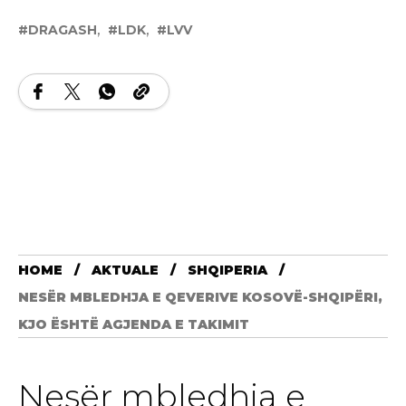
DRAGASH
LDK
LVV
HOME
AKTUALE
SHQIPERIA
NESËR MBLEDHJA E QEVERIVE KOSOVË-SHQIPËRI,
KJO ËSHTË AGJENDA E TAKIMIT
Nesër mbledhja e