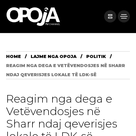
HOME
LAJME NGA OPOJA
POLITIK
REAGIM NGA DEGA E VETËVENDOSJES NË SHARR
NDAJ QEVERISJES LOKALE TË LDK-SË
Reagim nga dega e
Vetëvendosjes në
Sharr ndaj qeverisjes
lokale të LDK-së