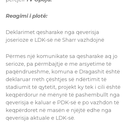
Reagimi i plotë:
Deklarimet qesharake nga qeverisja
joserioze e LDK-së në Sharr vazhdojnë
Përmes një komunikate sa qesharake aq jo
serioze, pa përmbajtje e me arsyetime të
paqëndrueshme, komuna e Dragashit është
deklaruar rreth çështjes së ndërtimit të
stadiumit të qytetit, projekt ky tek i cili është
keqpërdorur në mënyrë të pashembullt nga
qeverisja e kaluar e PDK-së e po vazhdon të
keqpërdoret në masën e njëjtë edhe nga
qeverisja aktuale e LDK-së.