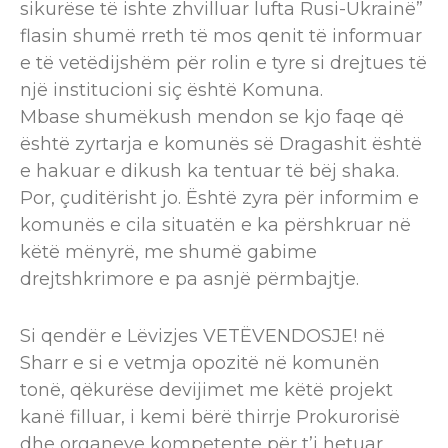
sikurëse të ishte zhvilluar lufta Rusi-Ukrainë”
flasin shumë rreth të mos qenit të informuar
e të vetëdijshëm për rolin e tyre si drejtues të
një institucioni siç është Komuna.
Mbase shumëkush mendon se kjo faqe që
është zyrtarja e komunës së Dragashit është
e hakuar e dikush ka tentuar të bëj shaka.
Por, çuditërisht jo. Është zyra për informim e
komunës e cila situatën e ka përshkruar në
këtë mënyrë, me shumë gabime
drejtshkrimore e pa asnjë përmbajtje.
Si qendër e Lëvizjes VETËVENDOSJE! në
Sharr e si e vetmja opozitë në komunën
tonë, qëkurëse devijimet me këtë projekt
kanë filluar, i kemi bërë thirrje Prokurorisë
dhe organeve kompetente për t’i hetuar