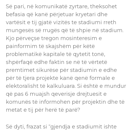
Së pari, në komunikatë zyrtare, theksohet
befasia që kanë përjetuar kryetari dhe
vartësit e tij gjatë vizitës te stadiumi rreth
mungesës së rrugës që të shpie në stadium.
Kjo përveçse tregon mosinteresim e
painformim të skajshëm për këtë
problematikë kapitale të qytetit tonë,
shpërfaqë edhe faktin se në të vërtetë
premtimet sikurëse për stadiumin e edhe
për të tjera projekte kanë qenë formale e
elektoralisht të kalkuluara. Si është e mundur
që pas 6 muajsh qeverisje drejtuesit e
komunës të informohen për projektin dhe të
metat e tij për herë të parë?
Së dyti, frazat si “gjendja e stadiumit ishte