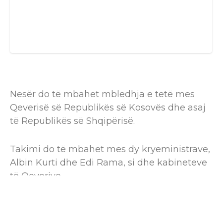
Nesër do të mbahet mbledhja e tetë mes
Qeverisë së Republikës së Kosovës dhe asaj
të Republikës së Shqipërisë.
Takimi do të mbahet mes dy kryeministrave,
Albin Kurti dhe Edi Rama, si dhe kabineteve
të Qeverive.
Në takim do të nënshkruhen edhe disa
marrëveshje mes dy palëve.