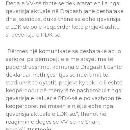
Dega e VV-së thotë se deklaratat e tilla nga
qeverisja aktuale në Dragash janë qesharake
dhe joserioze, duke thënë se edhe qeverisja
e LDK-së po e keqpërdor këtë projekt ashtu
si qeverisja e PDK-së.
“Përmes një komunikate sa qesharake aq jo
serioze, pa përmbajtje e me arsyetime të
paqëndrueshme, komuna e Dragashit është
deklaruar rreth çështjes së ndërtimit të
stadiumit të qytetit, projekt ky tek i cili është
keqpërdorur në mënyrë të pashembullt nga
qeverisja e kaluar e PDK-së e po vazhdon të
keqpërdoret në masën e njëjtë edhe nga
qeverisja aktuale e LDK-së.”, thehet në
reagimin e degës së VV-së në Sharr,
përcjell
TV Opoja.