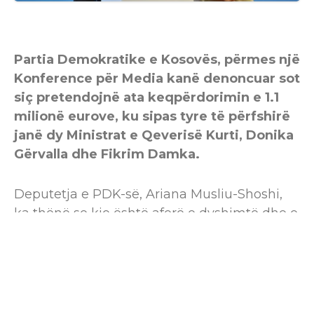
Partia Demokratike e Kosovës, përmes një
Konference për Media kanë denoncuar sot
siç pretendojnë ata keqpërdorimin e 1.1
milionë eurove, ku sipas tyre të përfshirë
janë dy Ministrat e Qeverisë Kurti, Donika
Gërvalla dhe Fikrim Damka.
Deputetja e PDK-së, Ariana Musliu-Shoshi,
ka thënë se kjo është aferë e dyshimtë dhe e
kundërligjshme, përmes së cilës është
mundësuar keqpërdorimi i rreth 1.1 milionë
eurove të taksapaguesve të Kosovës.
“Fjala është për një “Memorandum