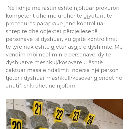
“Në lidhje me rastin është njoftuar prokurori
kompetent dhe me urdhër të gjyqtarit të
procedurës paraprake janë kontrolluar
shtëpitë dhe objektet përcjellëse të
personave të dyshuar, ku gjatë kontrollimit
të tyre nuk është gjetur asgjë e dyshimtë. Me
vendim mbi ndalimin e personave, dy të
dyshuarve meshkuj/kosovarë u është
caktuar masa e ndalimit, ndërsa një person
tjetër i dyshuar mashkull/kosovar gjendet në
arrati”, shkruhet në njoftim.