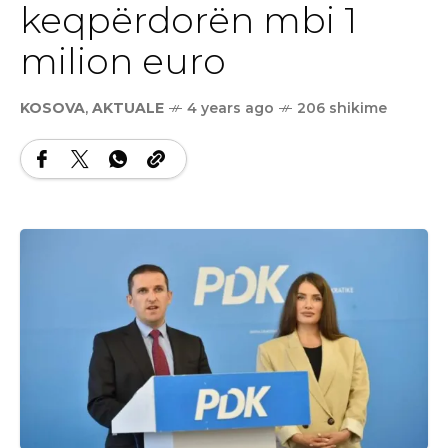
keqpërdorën mbi 1
milion euro
KOSOVA
,
AKTUALE
4 years ago
206 shikime