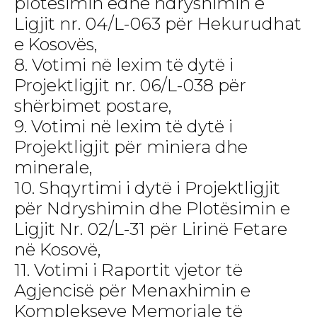
plotësimin edhe ndryshimin e
Ligjit nr. 04/L-063 për Hekurudhat
e Kosovës,
8. Votimi në lexim të dytë i
Projektligjit nr. 06/L-038 për
shërbimet postare,
9. Votimi në lexim të dytë i
Projektligjit për miniera dhe
minerale,
10. Shqyrtimi i dytë i Projektligjit
për Ndryshimin dhe Plotësimin e
Ligjit Nr. 02/L-31 për Lirinë Fetare
në Kosovë,
11. Votimi i Raportit vjetor të
Agjencisë për Menaxhimin e
Komplekseve Memoriale të