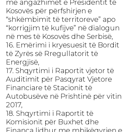
me angazhimet e Presidentit të
Kosovës për përfshirjen e
“shkëmbimit të territoreve” apo
“korrigjim të kufijve” në dialogun
në mes të Kosovës dhe Serbisë,
16. Emërimi i kryesuesit të Bordit
të Zyrës së Rregullatorit të
Energjisë,
17. Shqyrtimi i Raportit vjetor të
Auditimit për Pasqyrat Vjetore
Financiare të Stacionit të
Autobusëve në Prishtinë për vitin
2017,
18. Shqyrtimi i Raportit të
Komisionit për Buxhet dhe
Financa lidhur me mbikëqyrjen e