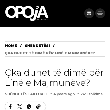
HOME
SHËNDETËSI
ÇKA DUHET TË DIMË PËR LINË E MAJMUNËVE?
Çka duhet të dimë për
Linë e Majmunëve?
SHËNDETËSI
,
AKTUALE
4 years ago
249 shikime