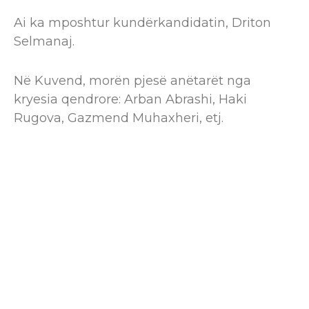
Ai ka mposhtur kundërkandidatin, Driton
Selmanaj.
Në Kuvend, morën pjesë anëtarët nga
kryesia qendrore: Arban Abrashi, Haki
Rugova, Gazmend Muhaxheri, etj.
Ndërkohë, burime të Gazeta Blic bëjnë me
dije se Isa Mustafa e ka mbështetur Driton
Selmanajn, për kryetar dege.
Sipas këtyre burimeve, me humbjen e
Prizrenit, Mustafës i janë zbehur gjasat për
kryetar partie, sepse tani ka edhe më pak
delegat.