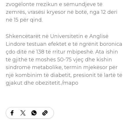
zvogëlonte rrezikun e sëmundjeve të
zemrës, vrasësi kryesor në botë, nga 12 deri
në 15 për qind.
Shkencëtarët në Universitetin e Anglisë
Lindore testuan efektet e të ngrënit boronica
çdo ditë në 138 të rritur mbipeshë. Ata ishin
të gjithë të moshës 50-75 vjeç dhe kishin
sindromë metabolike, termin mjekësor për
një kombinim të diabetit, presionit të lartë të
gjakut dhe obezitetit./mapo