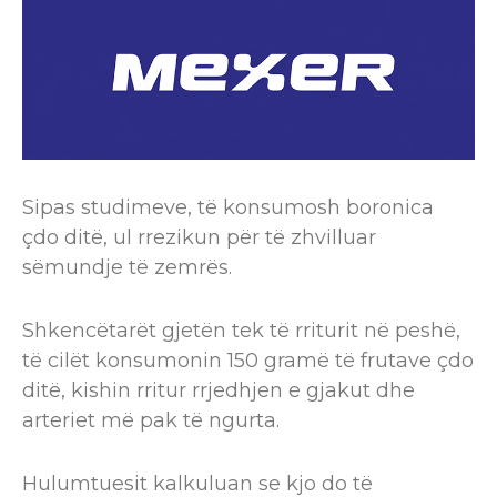
Sipas studimeve, të konsumosh boronica
çdo ditë, ul rrezikun për të zhvilluar
sëmundje të zemrës.
Shkencëtarët gjetën tek të rriturit në peshë,
të cilët konsumonin 150 gramë të frutave çdo
ditë, kishin rritur rrjedhjen e gjakut dhe
arteriet më pak të ngurta.
Hulumtuesit kalkuluan se kjo do të