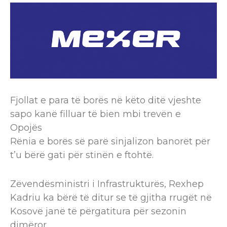
Fjollat e para të borës në këto ditë vjeshte
sapo kanë filluar të bien mbi trevën e
Opojës
Rënia e borës së parë sinjalizon banorët për
t’u bërë gati për stinën e ftohtë.
Zëvendësministri i Infrastrukturës, Rexhep
Kadriu ka bërë të ditur se të gjitha rrugët në
Kosovë janë të përgatitura për sezonin
dimëror.