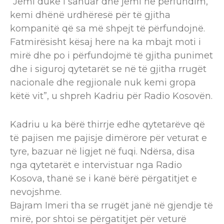
“Jemi duke i sanuar dhe jemi në përfundim,
kemi dhënë urdhëresë për të gjitha
kompanitë që sa më shpejt të përfundojnë.
Fatmirësisht kësaj here na ka mbajt moti i
mirë dhe po i përfundojmë të gjitha punimet
dhe i siguroj qytetarët se në të gjitha rrugët
nacionale dhe regjionale nuk kemi gropa
këtë vit”, u shpreh Kadriu për Radio Kosovën.
Kadriu u ka bërë thirrje edhe qytetarëve që
të pajisen me pajisje dimërore për veturat e
tyre, bazuar në ligjet në fuqi. Ndërsa, disa
nga qytetarët e intervistuar nga Radio
Kosova, thanë se i kanë bërë përgatitjet e
nevojshme.
Bajram Imeri tha se rrugët janë në gjendje të
mirë, por shtoi se përgatitjet për veturë