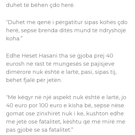
duhet të bëhen çdo herë.
“Duhet me qenë i përgatitur sipas kohës çdo
herë, sepse brenda ditës mund të ndryshojë
koha.”
Edhe Heset Hasani tha se gjoba prej 40
eurosh në rast të mungesës se pajisjeve
dimërore nuk është e lartë, pasi, sipas tij,
bëhet fjalë për jetën.
“Me këqyr në një aspekt nuk është e lartë, jo
40 euro por 100 euro e kisha bë, sepse nëse
gomat ose zinxhirët nuk i ke, kushton edhe
me jetë ose fatalitet, kështu që më mirë me
pas gjobë se sa fatalitet.”