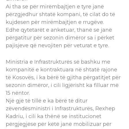
Ai tha se për mirëmbajtjen e tyre janë
përzgjedhur shtatë kompani, të cilat do të
kujdesen për mirëmbajtjen e rrugëve.
Edhe qytetarët e anketuar, thanë se janë
përgatitur për sezonin dimëror sa i përket
pajisjeve që nevojiten për veturat e tyre.
Ministria e Infrastrukturës së bashku me
kompanitë e kontraktuara në shtatë rajone
të Kosovës, i ka bërë të gjitha përgatitjet për
sezonin dimëror, i cili ligjërisht ka filluar më
15 nëntor.
Një gjë të tillë e ka bërë të ditur
zëvendësministri i Infrastrukturës, Rexhep
Kadriu, i cili ka thënë se institucionet
përgjegjëse për këtë janë mobilizuar për