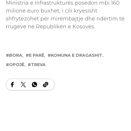
Ministria e Infrastrukturës posedon mbi 160
milionë euro buxhet, i cili kryesisht
shfrytëzohet për mirëmbajtje dhe ndërtim të
rrugëve në Republikën e Kosovës.
BORA
E PARË
KOMUNA E DRAGASHIT
OPOJË
TREVA