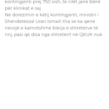
kontingjenti prej 750 sish, të cilët janë blerë
për klinikat e saj.
Në dorëzimin e këtij kontingjenti, ministri i
Shëndetësisë Uran Ismaili tha se ka qenë
nevojë e kamotshme blerja e shtretërve të
rinj, pasi që disa nga shtretërit në QKUK nuk
janë ndërruar me dekada të tëra.
“750 shtretër modern të pajisur me dyshekë
për klinikat e QKUK-së. Kohës kur qytetarët
tanë janë shtrirë në shtretër të vitit 1980 e të
mbajtur nga blloqet, dërrasat dhe dyshekët e
stër-vjetëruar i erdhi fundi. Sot dorëzuam
vetëm kontingjentin e parë prej 300
shtretërve për të siguruar qëndrim të
dinjitetshëm qytetarëve tanë nëpër klinikat
e QKUK-së”, tha ministri Ismaili.
Më tej, ai shtoi se ky është vetëm