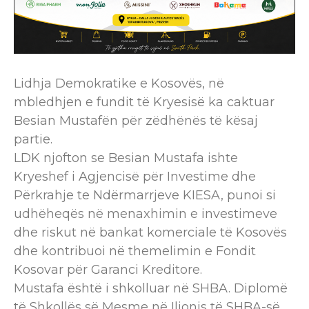
Lidhja Demokratike e Kosovës, në
mbledhjen e fundit të Kryesisë ka caktuar
Besian Mustafën për zëdhënës të kësaj
partie.
LDK njofton se Besian Mustafa ishte
Kryeshef i Agjencisë për Investime dhe
Përkrahje te Ndërmarrjeve KIESA, punoi si
udhëheqës në menaxhimin e investimeve
dhe riskut në bankat komerciale të Kosovës
dhe kontribuoi në themelimin e Fondit
Kosovar për Garanci Kreditore.
Mustafa është i shkolluar në SHBA. Diplomë
të Shkollës së Mesme në Ilionis të SHBA-së,